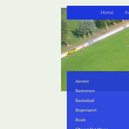
Home
K
Aerobic
Badminton
Basketball
Bogensport
Boule