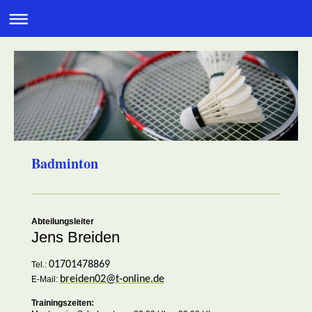
Badminton
Abteilungsleiter
Jens Breiden
01701478869
Tel.:
breiden02@t-online.de
E-Mail:
Trainingszeiten: